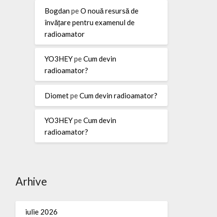
Bogdan
pe
O nouă resursă de
învățare pentru examenul de
radioamator
YO3HEY
pe
Cum devin
radioamator?
Diomet
pe
Cum devin radioamator?
YO3HEY
pe
Cum devin
radioamator?
Arhive
iulie 2026