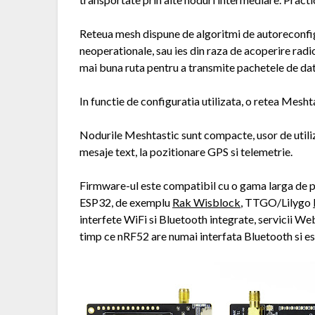
Reteua mesh dispune de algoritmi de autoreconfigu
neoperationale, sau ies din raza de acoperire radio
mai buna ruta pentru a transmite pachetele de date
In functie de configuratia utilizata, o retea Mesht
Nodurile Meshtastic sunt compacte, usor de utiliza
mesaje text, la pozitionare GPS si telemetrie.
Firmware-ul este compatibil cu o gama larga de p
ESP32, de exemplu
Rak Wisblock
, TTGO/Lilygo
interfete WiFi si Bluetooth integrate, servicii W
timp ce nRF52 are numai interfata Bluetooth si es