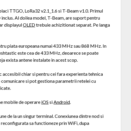
placi TTGO, LoRa32 v2.1_1.6 si T-Beam v1.0. Primul
inclus. Al doilea model, T-Beam, are suport pentru
ar displayul
OLED
trebuie achizitionat separat. Pe langa
pentru piata europeana numai 433 MHz sau 868 MHz. In
shtastic este cea de 433 MHz, deoarece se poate
a exista antene instalate in acest scop.
c accesibil chiar si pentru cei fara experienta tehnica
 comunicare si pot gestiona parametrii retelei cu
icate.
eme mobile de operare
iOS
si
Android
.
e de la un singur terminal. Conexiunea dintre nod si
fi reconfigurata sa functioneze prin WiFi, dupa