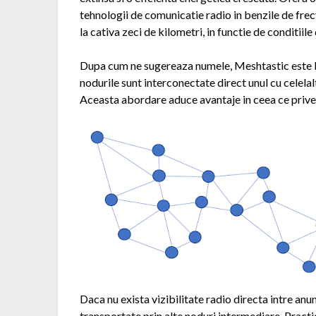
tehnologii de comunicatie radio in benzile de fre
la cativa zeci de kilometri, in functie de conditiile
Dupa cum ne sugereaza numele, Meshtastic este b
nodurile sunt interconectate direct unul cu celelal
Aceasta abordare aduce avantaje in ceea ce priveste
Daca nu exista vizibilitate radio directa intre anu
transportate prin alte noduri intermediare. Practi