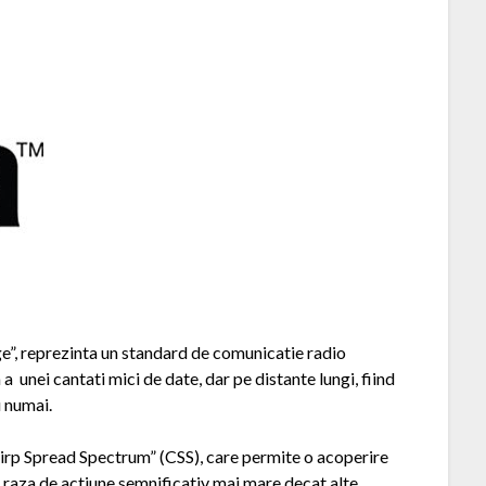
e”, reprezinta un standard de comunicatie radio
 unei cantati mici de date, dar pe distante lungi, fiind
u numai.
irp Spread Spectrum” (CSS), care permite o acoperire
o raza de actiune semnificativ mai mare decat alte