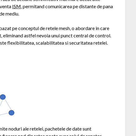
cventa
ISM
, permitand comunicarea pe distante de pana
 de mediu.
azat pe conceptul de retele mesh, o abordare in care
t, eliminand astfel nevoia unui punct central de control.
 flexibilitatea, scalabilitatea si securitatea retelei.
mite noduri ale retelei, pachetele de date sunt
c fiecare nod din retea poate avea rolul de repetor.