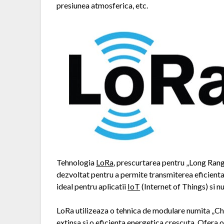
presiunea atmosferica, etc.
Tehnologia
LoRa
, prescurtarea pentru „Long Rang
dezvoltat pentru a permite transmiterea eficienta a
ideal pentru aplicatii
IoT
(Internet of Things) si n
LoRa utilizeaza o tehnica de modulare numita „Ch
extinsa si o eficienta energetica crescuta. Ofera 