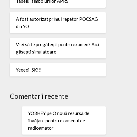
Tabelul simbolurilor APRS
A fost autorizat primul repetor POCSAG
din YO
Vrei să te pregătești pentru examen? Aici
găsești simulatoare
Yeeeei, 5K!!!
Comentarii recente
YO3HEY
pe
O nouă resursă de
învățare pentru examenul de
radioamator