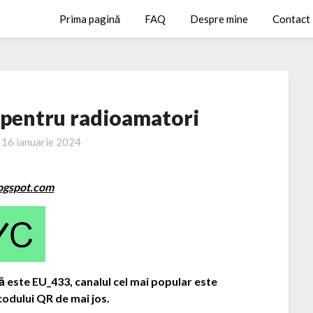
Prima pagină
FAQ
Despre mine
Contact
 pentru radioamatori
n
16 ianuarie 2024
ogspot.com
ă este EU_433, canalul cel mai popular este
codului QR de mai jos.