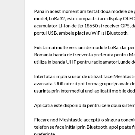
Pana in acest moment am testat doua modele de 
model, LoRa32, este compact si are display OLED 
acumulator Li-Ion de tip 18650 si receiver GPS, d
portul USB, ambele placi au WiFi si Bluetooth.
Exista mai multe versiuni de module LoRa, dar 
Romania banda de frecventa preferata pentru Me
utiliza in banda UHF pentru radioamatori, unde dej
Interfata simpla si usor de utilizat face Meshtasti
avansata. Utilizatorii pot forma grupuri/canale de
usurinta prin intermediul unei aplicatii mobile ded
Aplicatia este disponibila pentru cele doua sist
Fiecare nod Meshtastic acceptă o singura conexiun
telefon se face initial prin Bluetooth, apoi poate 
preferinte.