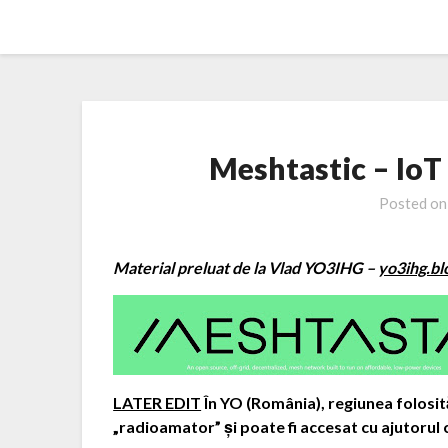
Skip
YO3HEY – Ham Radio
to
content
Meshtastic – IoT
Posted o
Material preluat de la Vlad YO3IHG –
yo3ihg.bl
LATER EDIT
În YO (România), regiunea folosit
„radioamator” și poate fi accesat cu ajutorul 