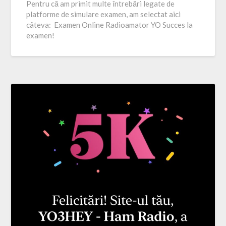
Pentru că am primit multe întrebări legate de
platforme de simulare examen, am selectat aici
câteva: Examen Online Radioamator YO Succes la
examen!