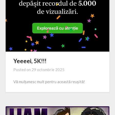
Yeeeei, 5K!!!
Posted on
29 octombrie 2025
Vă mulțumesc mult pentru această reușită!