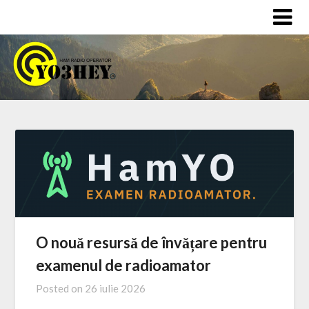
Skip
to
content
O nouă resursă de învățare pentru
examenul de radioamator
Posted on
26 iulie 2026