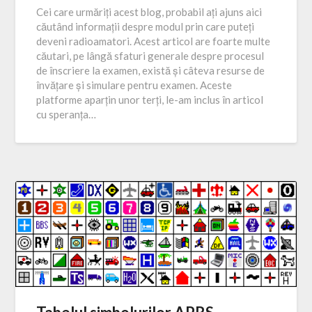
Cei care urmăriți acest blog, probabil ați ajuns aici
căutând informații despre modul prin care puteți
deveni radioamatori. Acest articol are foarte multe
căutari, pe lângă sfaturi generale despre procesul
de înscriere la examen, există și câteva resurse de
învățare și simulare pentru examen. Aceste
platforme aparțin unor terți, le-am inclus în articol
cu speranța…