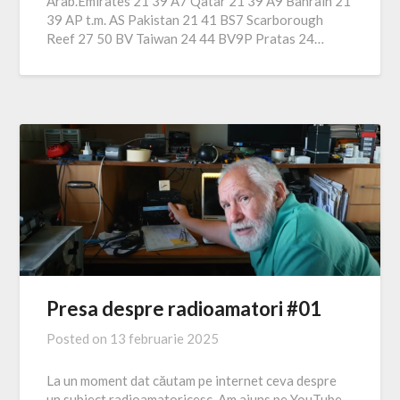
Arab.Emirates 21 39 A7 Qatar 21 39 A9 Bahrain 21
39 AP t.m. AS Pakistan 21 41 BS7 Scarborough
Reef 27 50 BV Taiwan 24 44 BV9P Pratas 24…
Presa despre radioamatori #01
Posted on
13 februarie 2025
La un moment dat căutam pe internet ceva despre
un subiect radioamatoricesc. Am ajuns pe YouTube