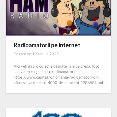
Radioamatorii pe internet
Posted on
19 aprilie 2025
Aici veți găsi o colecție de materiale de presă, foto
sau video cu și despre radioamatori.
https://www.capital.ro/romania-radioamatorilor-
alias-yo-are-peste-4000-de-cetateni-128658.html