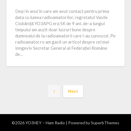
Deși în anul în care am avut contact pentru prima
data cu lumea radioamatorilor, regretatul Vasile
Ciobăniță YO3APG era SK de 9 ani, de-a lungul
timpului am auzit doar lucruri bune despre
dumnealui de la radioamatorii care l-au cunoscut. Pe
radioamator.ro am gasit un articol despre cel mai
longeviv Secretar General al Federației Române
de…
1
Next
©2026 YO3HEY – Ham Radio
| Powered by
SuperbThemes