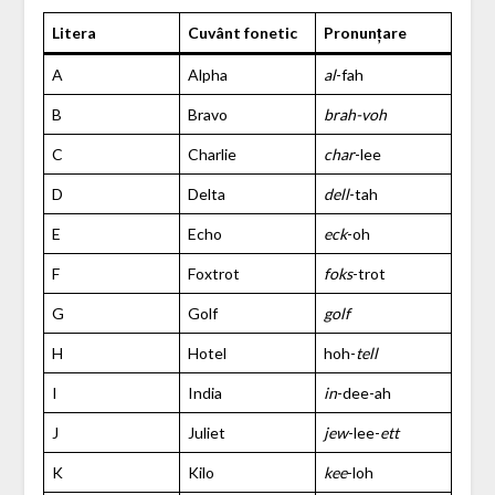
Litera
Cuvânt fonetic
Pronunțare
A
Alpha
al
-fah
B
Bravo
brah-voh
C
Charlie
char
-lee
D
Delta
dell
-tah
E
Echo
eck
-oh
F
Foxtrot
foks
-trot
G
Golf
golf
H
Hotel
hoh-
tell
I
India
in
-dee-ah
J
Juliet
jew
-lee-
ett
K
Kilo
kee
-loh