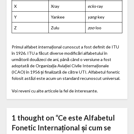
X
Xray
ecks
-ray
Y
Yankee
yang
-key
Z
Zulu
zoo
-loo
Primul alfabet internațional cunoscut a fost definit de ITU
în 1926. ITU a făcut diverse modificări alfabetului în
următorii douăzeci de ani, până când o versiune a fost
adoptată de Organizația Aviației Civile Internaționale
(ICAO) în 1956 și finalizată de către UTI. Alfabetul fonetic
folosit astăzi este acum un standard recunoscut universal.
Voi reveni cu alte articole la fel de interesante.
1 thought on “
Ce este Alfabetul
Fonetic Internațional și cum se