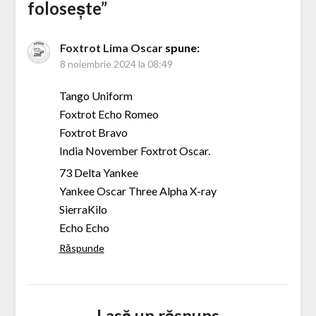
folosește
”
Foxtrot Lima Oscar
spune:
8 noiembrie 2024 la 08:49
Tango Uniform
Foxtrot Echo Romeo
Foxtrot Bravo
India November Foxtrot Oscar.
73 Delta Yankee
Yankee Oscar Three Alpha X-ray
SierraKilo
Echo Echo
Răspunde
Lasă un răspuns