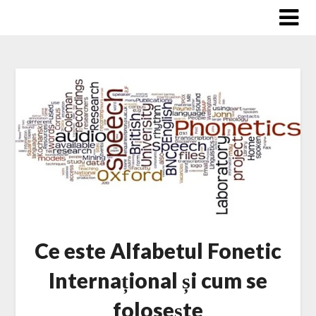
Skip
to
content
Ce este Alfabetul Fonetic
Internațional și cum se
folosește