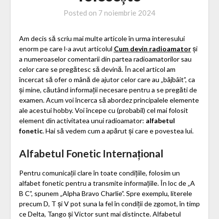
Posted on
7 noiembrie 2024
Am decis să scriu mai multe articole în urma interesului
enorm pe care l-a avut articolul
Cum devin radioamator
și
a numeroaselor comentarii din partea radioamatorilor sau
celor care se pregătesc să devină. În acel articol am
încercat să ofer o mână de ajutor celor care au „bâjbâit”, ca
și mine, căutând informații necesare pentru a se pregăti de
examen. Acum voi încerca să abordez principalele elemente
ale acestui hobby. Voi începe cu (probabil) cel mai folosit
element din activitatea unui radioamator:
alfabetul
fonetic
. Hai să vedem cum a apărut și care e povestea lui.
Alfabetul Fonetic Internațional
Pentru comunicații clare în toate condițiile, folosim un
alfabet fonetic pentru a transmite informațiile. În loc de „A
B C”, spunem „Alpha Bravo Charlie”. Spre exemplu, literele
precum D, T și V pot suna la fel în condiții de zgomot, în timp
ce Delta, Tango și Victor sunt mai distincte. Alfabetul