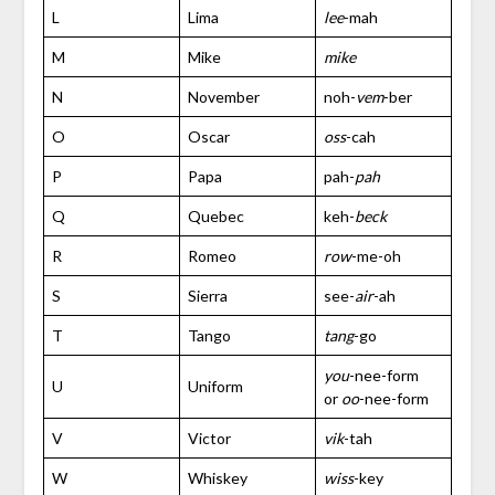
L
Lima
lee
-mah
M
Mike
mike
N
November
noh-
vem
-ber
O
Oscar
oss
-cah
P
Papa
pah-
pah
Q
Quebec
keh-
beck
R
Romeo
row
-me-oh
S
Sierra
see-
air
-ah
T
Tango
tang
-go
you
-nee-form
U
Uniform
or
oo
-nee-form
V
Victor
vik
-tah
W
Whiskey
wiss
-key